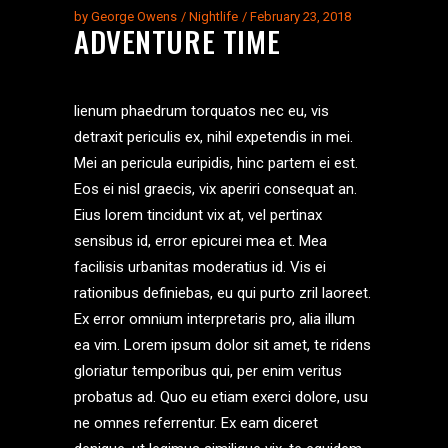
by
George Owens
Nightlife
February 23, 2018
ADVENTURE TIME
lienum phaedrum torquatos nec eu, vis
detraxit periculis ex, nihil expetendis in mei.
Mei an pericula euripidis, hinc partem ei est.
Eos ei nisl graecis, vix aperiri consequat an.
Eius lorem tincidunt vix at, vel pertinax
sensibus id, error epicurei mea et. Mea
facilisis urbanitas moderatius id. Vis ei
rationibus definiebas, eu qui purto zril laoreet.
Ex error omnium interpretaris pro, alia illum
ea vim. Lorem ipsum dolor sit amet, te ridens
gloriatur temporibus qui, per enim veritus
probatus ad. Quo eu etiam exerci dolore, usu
ne omnes referrentur. Ex eam diceret