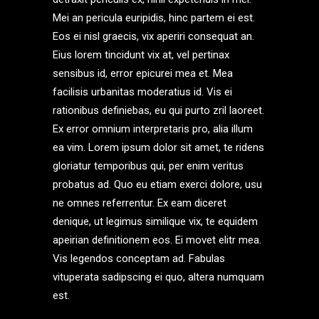
Mei an pericula euripidis, hinc partem ei est.
Eos ei nisl graecis, vix aperiri consequat an.
Eius lorem tincidunt vix at, vel pertinax
sensibus id, error epicurei mea et. Mea
facilisis urbanitas moderatius id. Vis ei
rationibus definiebas, eu qui purto zril laoreet.
Ex error omnium interpretaris pro, alia illum
ea vim. Lorem ipsum dolor sit amet, te ridens
gloriatur temporibus qui, per enim veritus
probatus ad. Quo eu etiam exerci dolore, usu
ne omnes referrentur. Ex eam diceret
denique, ut legimus similique vix, te equidem
apeirian definitionem eos. Ei movet elitr mea.
Vis legendos conceptam ad. Fabulas
vituperata sadipscing ei quo, altera numquam
est.