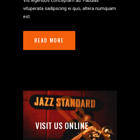
Vis legendos conceptam ad. Fabulas
vituperata sadipscing ei quo, altera numquam
est.
READ MORE
VISIT US ONLINE