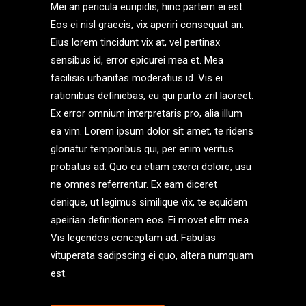
Mei an pericula euripidis, hinc partem ei est.
Eos ei nisl graecis, vix aperiri consequat an.
Eius lorem tincidunt vix at, vel pertinax
sensibus id, error epicurei mea et. Mea
facilisis urbanitas moderatius id. Vis ei
rationibus definiebas, eu qui purto zril laoreet.
Ex error omnium interpretaris pro, alia illum
ea vim. Lorem ipsum dolor sit amet, te ridens
gloriatur temporibus qui, per enim veritus
probatus ad. Quo eu etiam exerci dolore, usu
ne omnes referrentur. Ex eam diceret
denique, ut legimus similique vix, te equidem
apeirian definitionem eos. Ei movet elitr mea.
Vis legendos conceptam ad. Fabulas
vituperata sadipscing ei quo, altera numquam
est.