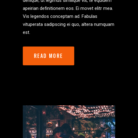
denique, ut legimus similique vix, te equidem
apeirian definitionem eos. Ei movet elitr mea.
Vis legendos conceptam ad. Fabulas
vituperata sadipscing ei quo, altera numquam
est.
READ MORE