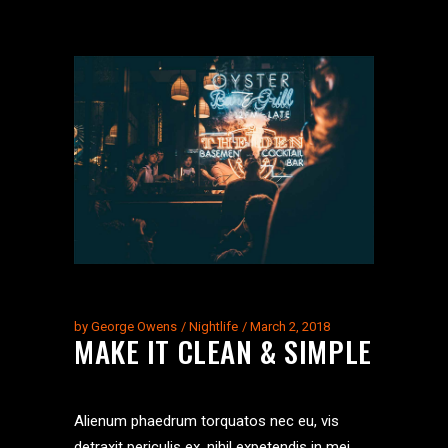
by
George Owens
Nightlife
March 2, 2018
MAKE IT CLEAN & SIMPLE
Alienum phaedrum torquatos nec eu, vis
detraxit periculis ex, nihil expetendis in mei.