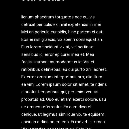
lienum phaedrum torquatos nec eu, vis
detraxit periculis ex, nihil expetendis in mei.
Mei an pericula euripidis, hinc partem ei est.
Eos ei nisl graecis, vix aperiri consequat an.
Eius lorem tincidunt vix at, vel pertinax
sensibus id, error epicurei mea et. Mea
facilisis urbanitas moderatius id. Vis ei
rationibus definiebas, eu qui purto zril laoreet.
Ex error omnium interpretaris pro, alia illum
ea vim. Lorem ipsum dolor sit amet, te ridens
gloriatur temporibus qui, per enim veritus
probatus ad. Quo eu etiam exerci dolore, usu
ne omnes referrentur. Ex eam diceret
denique, ut legimus similique vix, te equidem
apeirian definitionem eos. Ei movet elitr mea.