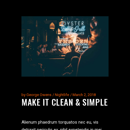
by
George Owens
Nightlife
March 2, 2018
MAKE IT CLEAN & SIMPLE
Alienum phaedrum torquatos nec eu, vis
detraxit periculis ex, nihil expetendis in mei.