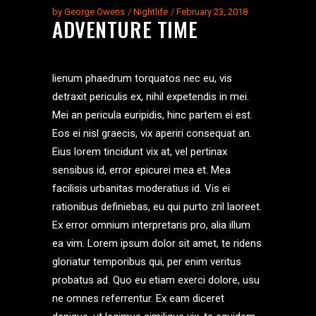
by
George Owens
Nightlife
February 23, 2018
ADVENTURE TIME
lienum phaedrum torquatos nec eu, vis
detraxit periculis ex, nihil expetendis in mei.
Mei an pericula euripidis, hinc partem ei est.
Eos ei nisl graecis, vix aperiri consequat an.
Eius lorem tincidunt vix at, vel pertinax
sensibus id, error epicurei mea et. Mea
facilisis urbanitas moderatius id. Vis ei
rationibus definiebas, eu qui purto zril laoreet.
Ex error omnium interpretaris pro, alia illum
ea vim. Lorem ipsum dolor sit amet, te ridens
gloriatur temporibus qui, per enim veritus
probatus ad. Quo eu etiam exerci dolore, usu
ne omnes referrentur. Ex eam diceret