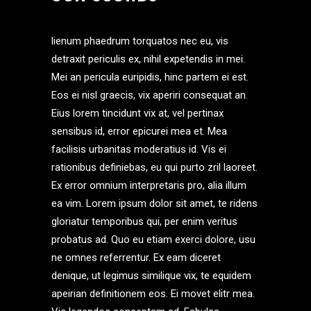
lienum phaedrum torquatos nec eu, vis
detraxit periculis ex, nihil expetendis in mei.
Mei an pericula euripidis, hinc partem ei est.
Eos ei nisl graecis, vix aperiri consequat an.
Eius lorem tincidunt vix at, vel pertinax
sensibus id, error epicurei mea et. Mea
facilisis urbanitas moderatius id. Vis ei
rationibus definiebas, eu qui purto zril laoreet.
Ex error omnium interpretaris pro, alia illum
ea vim. Lorem ipsum dolor sit amet, te ridens
gloriatur temporibus qui, per enim veritus
probatus ad. Quo eu etiam exerci dolore, usu
ne omnes referrentur. Ex eam diceret
denique, ut legimus similique vix, te equidem
apeirian definitionem eos. Ei movet elitr mea.