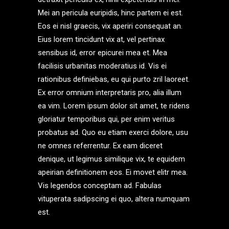
Mei an pericula euripidis, hinc partem ei est.
Eos ei nisl graecis, vix aperiri consequat an.
Eius lorem tincidunt vix at, vel pertinax
sensibus id, error epicurei mea et. Mea
facilisis urbanitas moderatius id. Vis ei
rationibus definiebas, eu qui purto zril laoreet.
Ex error omnium interpretaris pro, alia illum
ea vim. Lorem ipsum dolor sit amet, te ridens
gloriatur temporibus qui, per enim veritus
probatus ad. Quo eu etiam exerci dolore, usu
ne omnes referrentur. Ex eam diceret
denique, ut legimus similique vix, te equidem
apeirian definitionem eos. Ei movet elitr mea.
Vis legendos conceptam ad. Fabulas
vituperata sadipscing ei quo, altera numquam
est.