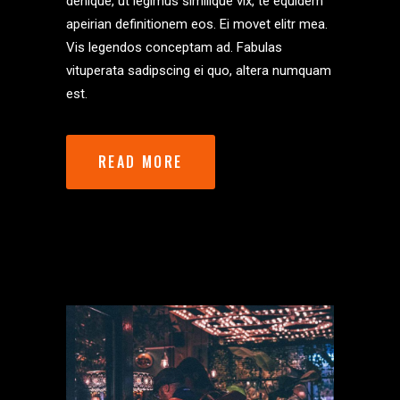
denique, ut legimus similique vix, te equidem
apeirian definitionem eos. Ei movet elitr mea.
Vis legendos conceptam ad. Fabulas
vituperata sadipscing ei quo, altera numquam
est.
READ MORE