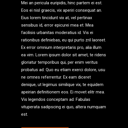
Mei an pericula euripidis, hinc partem ei est.
Eos ei nisl graecis, vix aperiri consequat an.
Eius lorem tincidunt vix at, vel pertinax
sensibus id, error epicurei mea et. Mea
facilisis urbanitas moderatius id. Vis ei
rationibus definiebas, eu qui purto zril laoreet.
Ex error omnium interpretaris pro, alia illum
ea vim. Lorem ipsum dolor sit amet, te ridens
gloriatur temporibus qui, per enim veritus
probatus ad. Quo eu etiam exerci dolore, usu
ne omnes referrentur. Ex eam diceret
denique, ut legimus similique vix, te equidem
apeirian definitionem eos. Ei movet elitr mea.
Vis legendos conceptam ad. Fabulas
vituperata sadipscing ei quo, altera numquam
est.