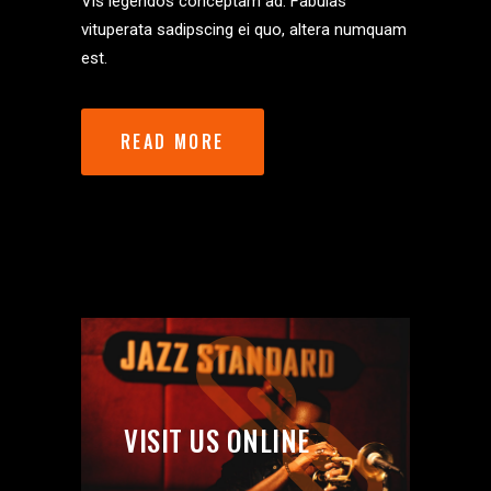
Vis legendos conceptam ad. Fabulas
vituperata sadipscing ei quo, altera numquam
est.
READ MORE
VISIT US ONLINE