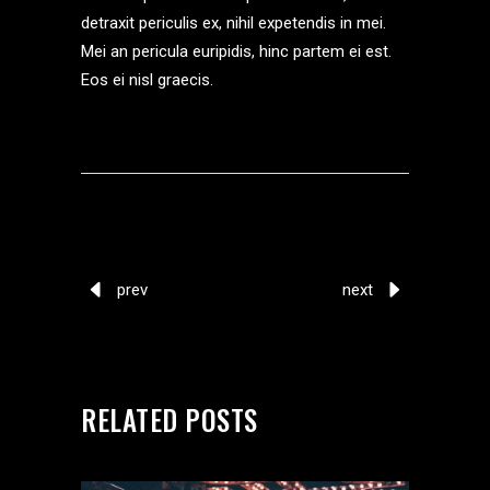
detraxit periculis ex, nihil expetendis in mei.
Mei an pericula euripidis, hinc partem ei est.
Eos ei nisl graecis.
prev
next
RELATED POSTS