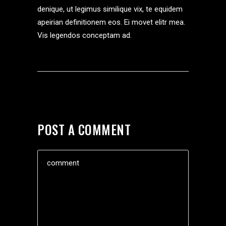
denique, ut legimus similique vix, te equidem
apeirian definitionem eos. Ei movet elitr mea.
Vis legendos conceptam ad.
POST A COMMENT