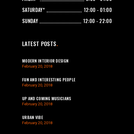
SATURDAY*
12:00 - 01:00
SUNDAY
12:00 - 22:00
LATEST POSTS
MODERN INTERIOR DESIGN
February 20, 2018
FUN AND INTERESTING PEOPLE
February 20, 2018
UP AND COMING MUSICIANS
February 20, 2018
URBAN VIBE
February 20, 2018