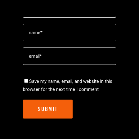
Save my name, email, and website in this
browser for the next time I comment.