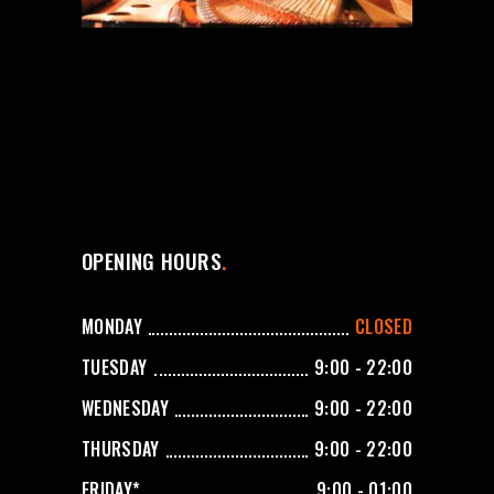
OPENING HOURS
MONDAY
CLOSED
TUESDAY
9:00 - 22:00
WEDNESDAY
9:00 - 22:00
THURSDAY
9:00 - 22:00
FRIDAY*
9:00 - 01:00