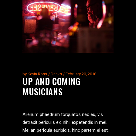
by
Kevin Ross
Drinks
February 20, 2018
UP AND COMING
MUSICIANS
Alienum phaedrum torquatos nec eu, vis
detraxit periculis ex, nihil expetendis in mei.
Mei an pericula euripidis, hinc partem ei est.