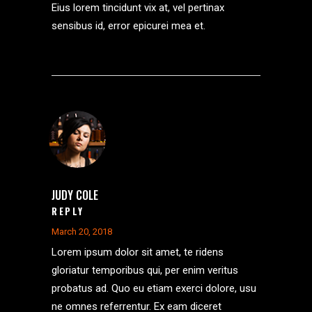
Eius lorem tincidunt vix at, vel pertinax
sensibus id, error epicurei mea et.
JUDY COLE
REPLY
March 20, 2018
Lorem ipsum dolor sit amet, te ridens
gloriatur temporibus qui, per enim veritus
probatus ad. Quo eu etiam exerci dolore, usu
ne omnes referrentur. Ex eam diceret