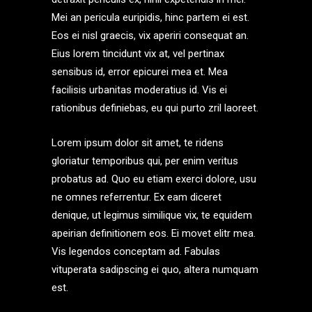
Mei an pericula euripidis, hinc partem ei est.
Eos ei nisl graecis, vix aperiri consequat an.
Eius lorem tincidunt vix at, vel pertinax
sensibus id, error epicurei mea et. Mea
facilisis urbanitas moderatius id. Vis ei
rationibus definiebas, eu qui purto zril laoreet.
Lorem ipsum dolor sit amet, te ridens
gloriatur temporibus qui, per enim veritus
probatus ad. Quo eu etiam exerci dolore, usu
ne omnes referrentur. Ex eam diceret
denique, ut legimus similique vix, te equidem
apeirian definitionem eos. Ei movet elitr mea.
Vis legendos conceptam ad. Fabulas
vituperata sadipscing ei quo, altera numquam
est.