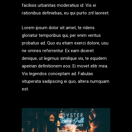
facilisis urbanitas moderatius id. Vis ei
rationibus definiebas, eu qui purto zril laoreet.
Lorem ipsum dolor sit amet, te ridens
gloriatur temporibus qui, per enim veritus
probatus ad. Quo eu etiam exerci dolore, usu
ne omnes referrentur. Ex eam diceret
denique, ut legimus similique vix, te equidem
apeirian definitionem eos. Ei movet elitr mea.
Vis legendos conceptam ad. Fabulas
vituperata sadipscing ei quo, altera numquam
est.