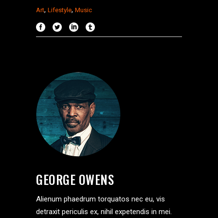
,
,
Art
Lifestyle
Music
GEORGE OWENS
Alienum phaedrum torquatos nec eu, vis
detraxit periculis ex, nihil expetendis in mei.