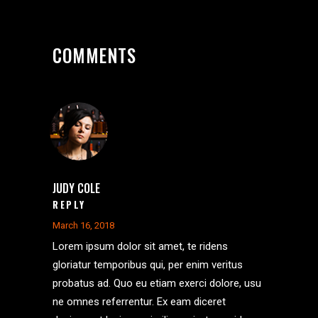
COMMENTS
JUDY COLE
REPLY
March 16, 2018
Lorem ipsum dolor sit amet, te ridens
gloriatur temporibus qui, per enim veritus
probatus ad. Quo eu etiam exerci dolore, usu
ne omnes referrentur. Ex eam diceret