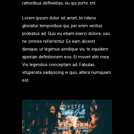
rationibus definiebas, eu qui purto zril.
Lorem ipsum dolor sit amet, te ridens
gloriatur temporibus qui, per enim veritus
probatus ad. Quo eu etiam exerci dolore, usu
ne omnes referrentur. Ex eam diceret
denique, ut legimus similique vix, te equidem
apeirian definitionem eos. Ei movet elitr mea.
Vis legendos conceptam ad. Fabulas
vituperata sadipscing ei quo, altera numquam
est.