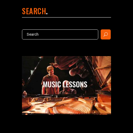
SEARCH
Search
for: