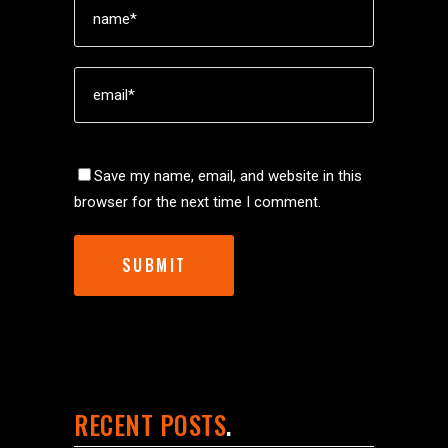
Save my name, email, and website in this
browser for the next time I comment.
RECENT POSTS