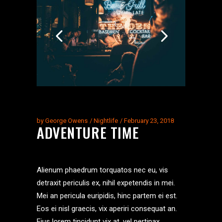
by
George Owens
Nightlife
February 23, 2018
ADVENTURE TIME
Alienum phaedrum torquatos nec eu, vis
detraxit periculis ex, nihil expetendis in mei.
Mei an pericula euripidis, hinc partem ei est.
Eos ei nisl graecis, vix aperiri consequat an.
Eius lorem tincidunt vix at, vel pertinax