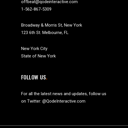
offbeat@qodeinteractive.com
1-562-867-5309
Broadway & Morris St, New York
123 6th St. Melbourne, FL
New York City
State of New York
FOLLOW US
For all the latest news and updates, follow us
on Twitter:
@QodeInteractive.com