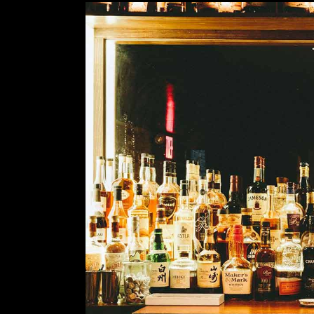
VIDEO BUTTON
P