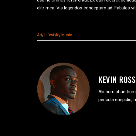
elitr mea. Vis legendos conceptam ad. Fabulas vi
,
,
Art
Lifestyle
Music
KEVIN ROSS
Alienum phaedrum to
pericula euripidis, 