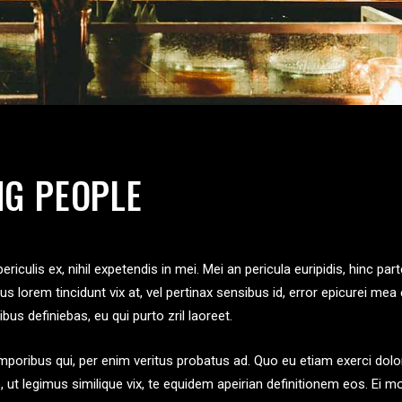
NG PEOPLE
iculis ex, nihil expetendis in mei. Mei an pericula euripidis, hinc par
ius lorem tincidunt vix at, vel pertinax sensibus id, error epicurei mea 
ibus definiebas, eu qui purto zril laoreet.
emporibus qui, per enim veritus probatus ad. Quo eu etiam exerci dolo
 ut legimus similique vix, te equidem apeirian definitionem eos. Ei m