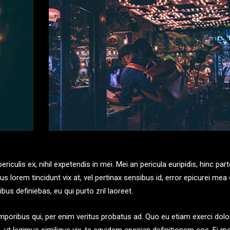
iculis ex, nihil expetendis in mei. Mei an pericula euripidis, hinc par
ius lorem tincidunt vix at, vel pertinax sensibus id, error epicurei mea 
ibus definiebas, eu qui purto zril laoreet.
emporibus qui, per enim veritus probatus ad. Quo eu etiam exerci dolo
 ut legimus similique vix, te equidem apeirian definitionem eos. Ei m