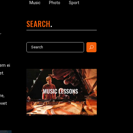
Music
Photo
Sport
SEARCH
s
Search
for:
tem ei
et.
re,
ovet