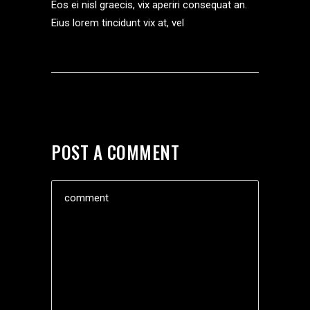
Eos ei nisl graecis, vix aperiri consequat an.
Eius lorem tincidunt vix at, vel
POST A COMMENT