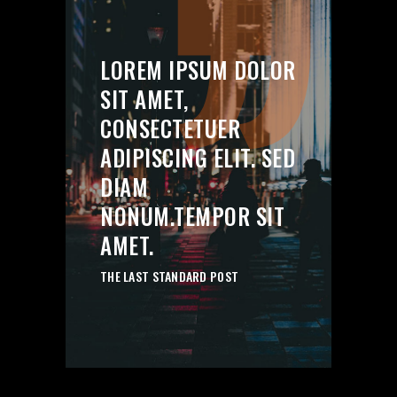
’’
LOREM IPSUM DOLOR
SIT AMET,
CONSECTETUER
ADIPISCING ELIT. SED
DIAM
NONUM.TEMPOR SIT
AMET.
THE LAST STANDARD POST