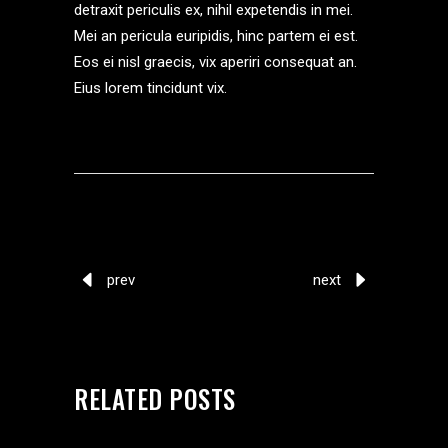
detraxit periculis ex, nihil expetendis in mei.
Mei an pericula euripidis, hinc partem ei est.
Eos ei nisl graecis, vix aperiri consequat an.
Eius lorem tincidunt vix.
prev
next
RELATED POSTS