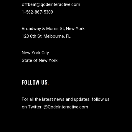
offbeat@qodeinteractive.com
1-562-867-5309
Broadway & Morris St, New York
123 6th St. Melbourne, FL
New York City
State of New York
FOLLOW US
For all the latest news and updates, follow us
on Twitter:
@QodeInteractive.com