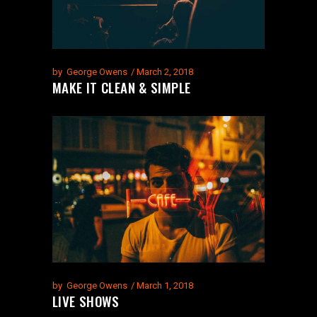
by
George Owens
March 2, 2018
MAKE IT CLEAN & SIMPLE
by
George Owens
March 1, 2018
LIVE SHOWS