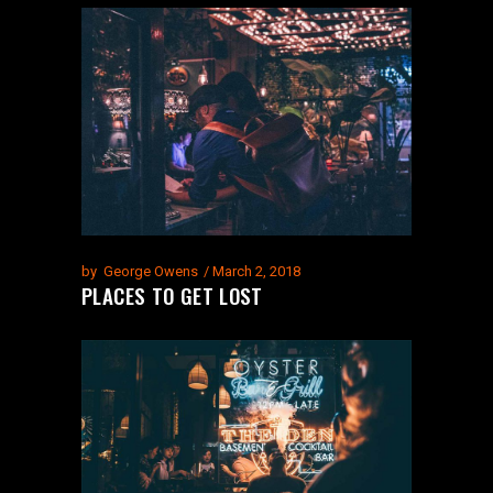
by
George Owens
March 2, 2018
PLACES TO GET LOST