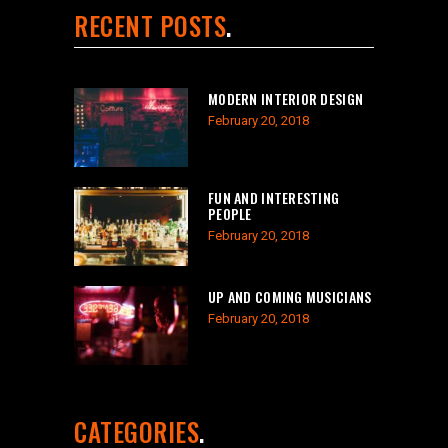
RECENT POSTS
MODERN INTERIOR DESIGN
February 20, 2018
FUN AND INTERESTING
PEOPLE
February 20, 2018
UP AND COMING MUSICIANS
February 20, 2018
CATEGORIES