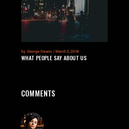
by
George Owens
March 2, 2018
WHAT PEOPLE SAY ABOUT US
COMMENTS