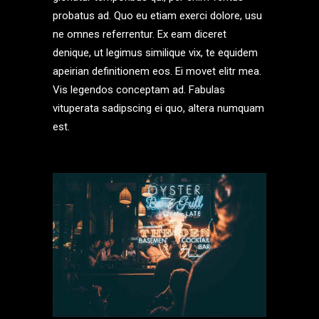
probatus ad. Quo eu etiam exerci dolore, usu
ne omnes referrentur. Ex eam diceret
denique, ut legimus similique vix, te equidem
apeirian definitionem eos. Ei movet elitr mea.
Vis legendos conceptam ad. Fabulas
vituperata sadipscing ei quo, altera numquam
est.