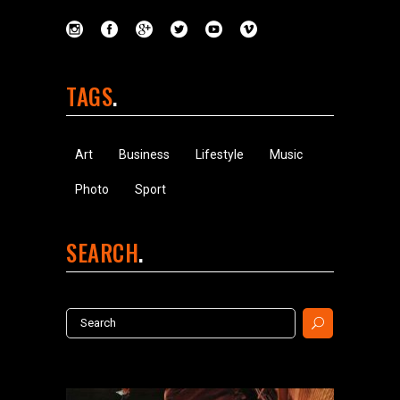
TAGS
Art
Business
Lifestyle
Music
Photo
Sport
SEARCH
Search
for: