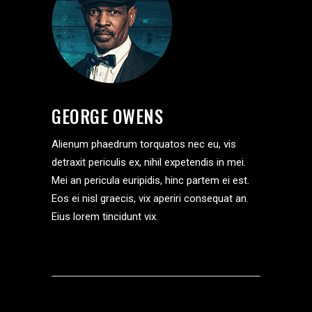
GEORGE OWENS
Alienum phaedrum torquatos nec eu, vis
detraxit periculis ex, nihil expetendis in mei.
Mei an pericula euripidis, hinc partem ei est.
Eos ei nisl graecis, vix aperiri consequat an.
Eius lorem tincidunt vix.