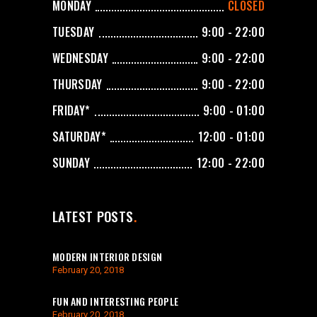
MONDAY
CLOSED
TUESDAY
9:00 - 22:00
WEDNESDAY
9:00 - 22:00
THURSDAY
9:00 - 22:00
FRIDAY*
9:00 - 01:00
SATURDAY*
12:00 - 01:00
SUNDAY
12:00 - 22:00
LATEST POSTS
MODERN INTERIOR DESIGN
February 20, 2018
FUN AND INTERESTING PEOPLE
February 20, 2018