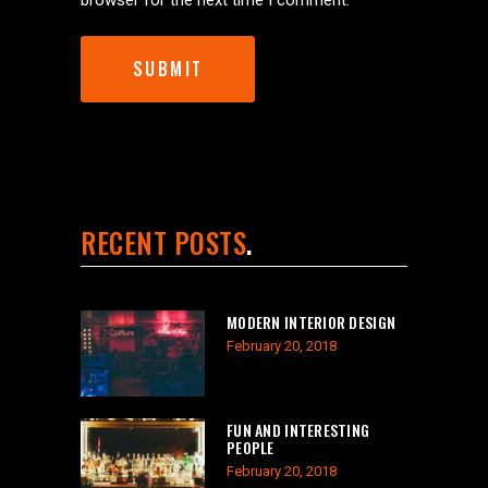
RECENT POSTS
MODERN INTERIOR DESIGN
February 20, 2018
FUN AND INTERESTING
PEOPLE
February 20, 2018