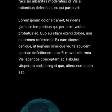
facilisis urbanitas moderatius id. Vis ei
rationibus definiebas, eu qui purto zril.
Lorem ipsum dolor sit amet, te ridens
gloriatur temporibus qui, per enim veritus
probatus ad. Quo eu etiam exerci dolore, usu
ne omnes referrentur. Ex eam diceret
denique, ut legimus similique vix, te equidem
apeirian definitionem eos. Ei movet elitr mea.
Vis legendos conceptam ad. Fabulas
vituperata sadipscing ei quo, altera numquam
est.